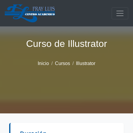
Saltar al contenido principal
Curso de Illustrator
Inicio
Cursos
Illustrator
Descripción del curso