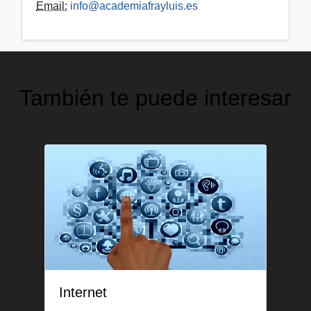
Email:
info@academiafrayluis.es
También te puede interesar
Internet