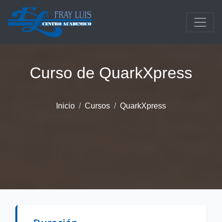
Saltar al contenido principal
Curso de QuarkXpress
Inicio
Cursos
QuarkXpress
Descripción del curso